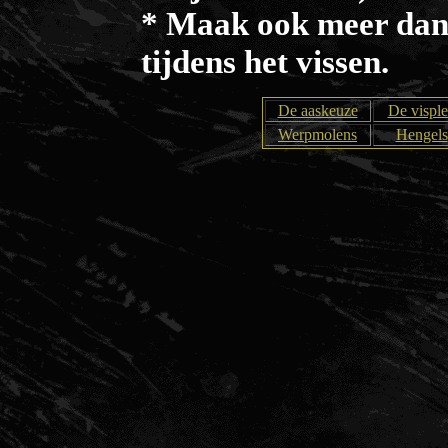
* Maak ook meer dan 
tijdens het vissen.
De aaskeuze
De vispl
Werpmolens
Hengels