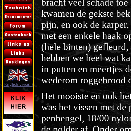
bracht veel schade toe
kwamen de gekste bekk
pijn, en ook de karper,
met een enkele haak op
(hele binten) gefleurd
hebben we heel wat kar
in putten en meertjes 
wederom roggebrood o
English version
Het mooiste en ook het 
was het vissen met de
penhengel, 18/00 nylon
de polder af. Onder om