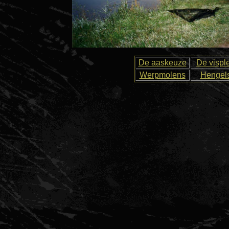
De aaskeuze
De vispl
Werpmolens
Hengel